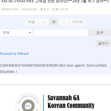
SAT/ACT/SSAT/ISEE 고득점 전문 온라인(**24년 2월 ACT 성적**)
JINSEO JUN
|
2024.03.06
|
추천 0
|
조회 12128
처음
«
36
»
마지막
검색
글쓰기
Powered by KBoard
C6893083E4159A8870A090C83B2B14E4
User-agent: SemrushBot
Disallow: /
Skip
to
content