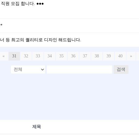
 직원 모집 합니다. ●●●
*
배너 등 최고의 퀄리티로 디자인 해드립니다.
«
31
32
33
34
35
36
37
38
39
40
»
검색
제목