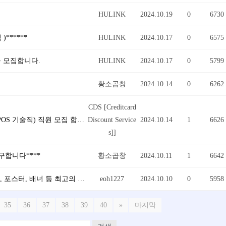
HULINK
2024.10.19
0
6730
)******
HULINK
2024.10.17
0
6575
을 모집합니다.
HULINK
2024.10.17
0
5799
황소곱창
2024.10.14
0
6262
CDS [Creditcard
●●● [OPT/영주권 스폰서 가능] (세일즈 마케팅 / POS 기술직) 직원 모집 합니다. ●●●
Discount Service
2024.10.14
1
6626
s]]
구합니다****
황소곱창
2024.10.11
1
6642
10년차 디자이너가 합리적인 가격으로 로고, 명함, 포스터, 배너 등 최고의 퀄리티로 디자인 해드립니다.
eoh1227
2024.10.10
0
5958
35
36
37
38
39
40
»
마지막