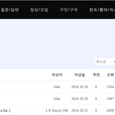
질문/답변
정보/모임
구인/구직
렌트/룸메/게
작성자
작성일
추천
조회
John
2024.10.28
0
5564
John
2024.10.28
0
5467
a Inc.)
LX Hausys HR
2024.10.25
0
6200