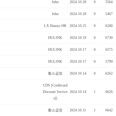
John
2024.10.28
0
5564
John
2024.10.28
0
5467
LX Hausys HR
2024.10.25
0
6200
HULINK
2024.10.19
0
6730
HULINK
2024.10.17
0
6575
HULINK
2024.10.17
0
5799
황소곱창
2024.10.14
0
6262
CDS [Creditcard
Discount Service
2024.10.14
1
6626
s]]
황소곱창
2024.10.11
1
6642