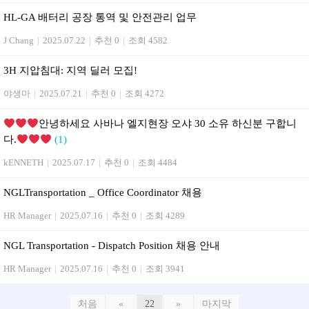
HL-GA 배터리 공장 통역 및 안전관리 업무
J Chang
|
2025.07.22
|
추천 0
|
조회 4582
3H 지압침대: 지역 딜러 모집!
야생마
|
2025.07.21
|
추천 0
|
조회 4272
안녕하세요 사바나 엘지현장 오샤 30 소유 하신분 구합니
다.
(1)
kENNETH
|
2025.07.17
|
추천 0
|
조회 4484
NGLTransportation _ Office Coordinator 채용
HR Manager
|
2025.07.16
|
추천 0
|
조회 4289
NGL Transportation - Dispatch Position 채용 안내
HR Manager
|
2025.07.16
|
추천 0
|
조회 3941
처음
«
22
»
마지막