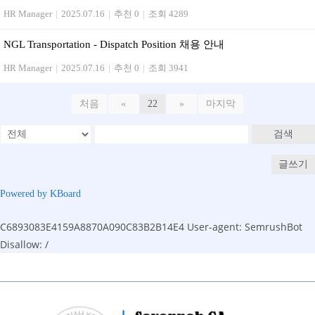
HR Manager
|
2025.07.16
|
추천 0
|
조회 4289
NGL Transportation - Dispatch Position 채용 안내
HR Manager
|
2025.07.16
|
추천 0
|
조회 3941
처음
«
22
»
마지막
검색
글쓰기
Powered by KBoard
C6893083E4159A8870A090C83B2B14E4
User-agent: SemrushBot
Disallow: /
Skip
to
content