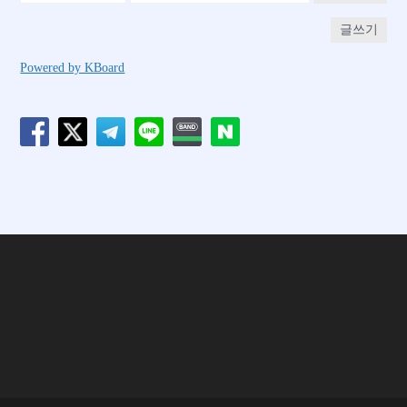
글쓰기
Powered by KBoard