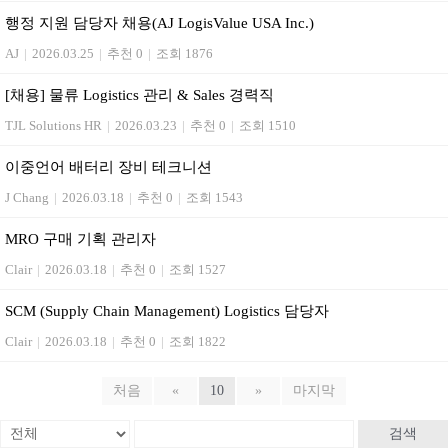
행정 지원 담당자 채용(AJ LogisValue USA Inc.)
AJ
|
2026.03.25
|
추천 0
|
조회 1876
[채용] 물류 Logistics 관리 & Sales 경력직
TJL Solutions HR
|
2026.03.23
|
추천 0
|
조회 1510
이중언어 배터리 장비 테크니션
J Chang
|
2026.03.18
|
추천 0
|
조회 1543
MRO 구매 기획 관리자
Clair
|
2026.03.18
|
추천 0
|
조회 1527
SCM (Supply Chain Management) Logistics 담당자
Clair
|
2026.03.18
|
추천 0
|
조회 1822
처음
«
10
»
마지막
검색