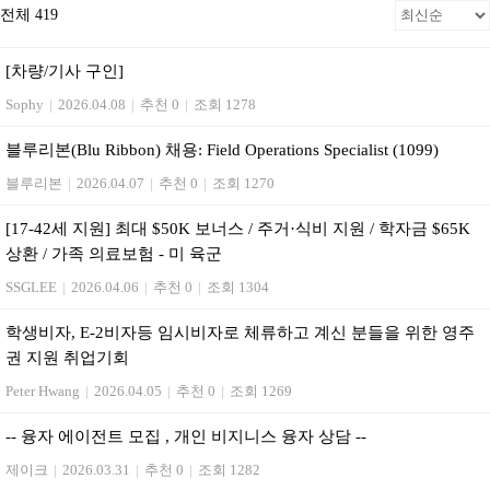
전체 419
[차량/기사 구인]
Sophy
|
2026.04.08
|
추천 0
|
조회 1278
블루리본(Blu Ribbon) 채용: Field Operations Specialist (1099)
블루리본
|
2026.04.07
|
추천 0
|
조회 1270
[17-42세 지원] 최대 $50K 보너스 / 주거·식비 지원 / 학자금 $65K
상환 / 가족 의료보험 - 미 육군
SSGLEE
|
2026.04.06
|
추천 0
|
조회 1304
학생비자, E-2비자등 임시비자로 체류하고 계신 분들을 위한 영주
권 지원 취업기회
Peter Hwang
|
2026.04.05
|
추천 0
|
조회 1269
-- 융자 에이전트 모집 , 개인 비지니스 융자 상담 --
제이크
|
2026.03.31
|
추천 0
|
조회 1282