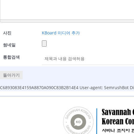
사진
KBoard 미디어 추가
썸네일
통합검색
돌아가기
C6893083E4159A8870A090C83B2B14E4
User-agent: SemrushBot Dis
Skip
to
content