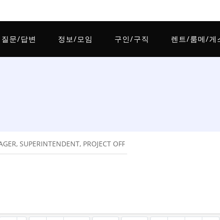
질문/답변
정보/모임
구인/구직
렌트/룸메/게