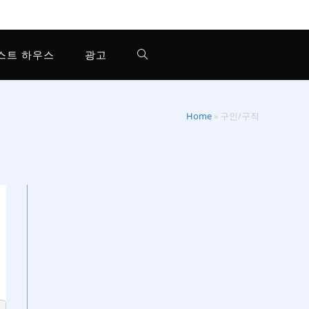
스트 하우스
광고
Home
»
구인/구직