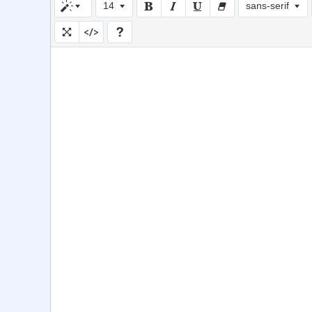
14
sans-serif