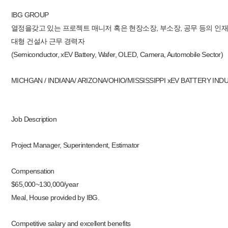
IBG GROUP
열정을갖고 있는 프로젝트 매니저 혹은 현장소장, 부소장, 공무 등의 인재
대형 건설사 근무 경력자
(Semiconductor, xEV Battery, Wafer, OLED, Camera, Automobile Sector)
MICHGAN / INDIANA/ ARIZONA/OHIO/MISSISSIPPI xEV BATTER
Job Description
Project Manager, Superintendent, Estimator
Compensation
$65,000~130,000/year
Meal, House provided by IBG.
Competitive salary and excellent benefits