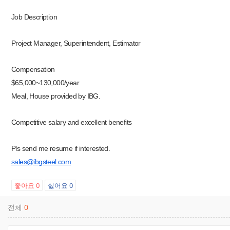
Job Description
Project Manager, Superintendent, Estimator
Compensation
$65,000~130,000/year
Meal, House provided by IBG.
Competitive salary and excellent benefits
Pls send me resume if interested.
sales@ibgsteel.com
좋아요
0
싫어요
0
전체
0