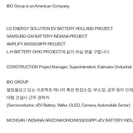
IBG Group is an American Company.
LG ENERGY SOLUTION EV BATTERY HOLLAND PROJECT
SAMSUNG-GM BATTERY INDIANA PROJECT
AMPLIFY MISSISSIPPI PROJECT
L-H BATTERY OHIO PROJECT에 같이 하실 분을 구합니다
CONSTRUCTION Project Manager, Superintendent, Estimator (Industrial S
IBG GROUP
열정을갖고 있는 프로젝트 매니저 혹은 현장소장, 부소장, 공무 등의 인재
대형 건설사 근무 경력자
(Semiconductor, xEV Battery, Wafer, OLED, Camera, Automobile Sector)
MICHGAN / INDIANA/ ARIZONA/OHIO/MISSISSIPPI xEV BATTER