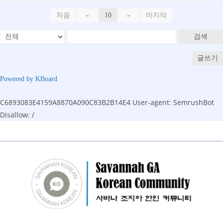
처음
«
10
»
마지막
검색
글쓰기
Powered by KBoard
C6893083E4159A8870A090C83B2B14E4
User-agent: SemrushBot
Disallow: /
Skip
to
content