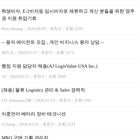
학생비자, E-2비자등 임시비자로 체류하고 계신 분들을 위한 영주
권 지원 취업기회
Peter Hwang
|
2026.04.05
|
추천 0
|
조회 1258
-- 융자 에이전트 모집 , 개인 비지니스 융자 상담 --
제이크
|
2026.03.31
|
추천 0
|
조회 1273
행정 지원 담당자 채용(AJ LogisValue USA Inc.)
AJ
|
2026.03.25
|
추천 0
|
조회 1860
[채용] 물류 Logistics 관리 & Sales 경력직
TJL Solutions HR
|
2026.03.23
|
추천 0
|
조회 1501
이중언어 배터리 장비 테크니션
J Chang
|
2026.03.18
|
추천 0
|
조회 1533
MRO 구매 기획 관리자