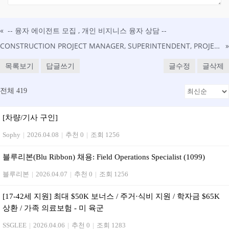
«
-- 융자 에이전트 모집 , 개인 비지니스 융자 상담 --
CONSTRUCTION PROJECT MANAGER, SUPERINTENDENT, PROJECT OFFICER, PROGRAM MANAGER 공무 구인 (영주권 sponsor 가능)
»
목록보기
답글쓰기
글수정
글삭제
전체 419
[차량/기사 구인]
Sophy
|
2026.04.08
|
추천 0
|
조회 1256
블루리본(Blu Ribbon) 채용: Field Operations Specialist (1099)
블루리본
|
2026.04.07
|
추천 0
|
조회 1256
[17-42세 지원] 최대 $50K 보너스 / 주거·식비 지원 / 학자금 $65K
상환 / 가족 의료보험 - 미 육군
SSGLEE
|
2026.04.06
|
추천 0
|
조회 1283