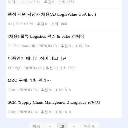
제이크
|
2026.03.31
|
추천 0
|
조회 1273
행정 지원 담당자 채용(AJ LogisValue USA Inc.)
AJ
|
2026.03.25
|
추천 0
|
조회 1860
[채용] 물류 Logistics 관리 & Sales 경력직
TJL Solutions HR
|
2026.03.23
|
추천 0
|
조회 1501
이중언어 배터리 장비 테크니션
J Chang
|
2026.03.18
|
추천 0
|
조회 1533
MRO 구매 기획 관리자
Clair
|
2026.03.18
|
추천 0
|
조회 1518
SCM (Supply Chain Management) Logistics 담당자
Clair
|
2026.03.18
|
추천 0
|
조회 1816
처음
«
10
»
마지막