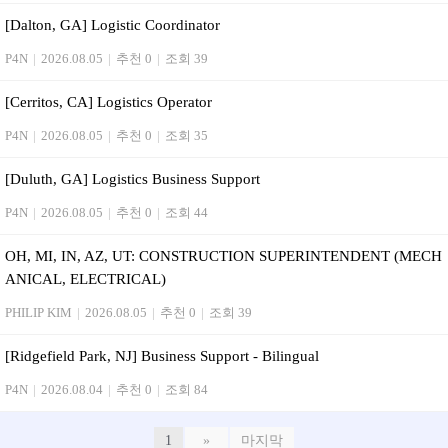
[Dalton, GA] Logistic Coordinator
P4N
|
2026.08.05
|
추천 0
|
조회 39
[Cerritos, CA] Logistics Operator
P4N
|
2026.08.05
|
추천 0
|
조회 35
[Duluth, GA] Logistics Business Support
P4N
|
2026.08.05
|
추천 0
|
조회 44
OH, MI, IN, AZ, UT: CONSTRUCTION SUPERINTENDENT (MECH
ANICAL, ELECTRICAL)
PHILIP KIM
|
2026.08.05
|
추천 0
|
조회 39
[Ridgefield Park, NJ] Business Support - Bilingual
P4N
|
2026.08.04
|
추천 0
|
조회 84
1
»
마지막