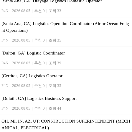
[Santa Ana, CA] Drayage Logistics Domestic Operator
P4N
|
2026.08.05
|
추천 0
|
조회 33
[Santa Ana, CA] Logistics Operation Coordinator (Air or Ocean Freig
ht Operations)
P4N
|
2026.08.05
|
추천 0
|
조회 35
[Dalton, GA] Logistic Coordinator
P4N
|
2026.08.05
|
추천 0
|
조회 39
[Cerritos, CA] Logistics Operator
P4N
|
2026.08.05
|
추천 0
|
조회 35
[Duluth, GA] Logistics Business Support
P4N
|
2026.08.05
|
추천 0
|
조회 44
OH, MI, IN, AZ, UT: CONSTRUCTION SUPERINTENDENT (MECH
ANICAL, ELECTRICAL)