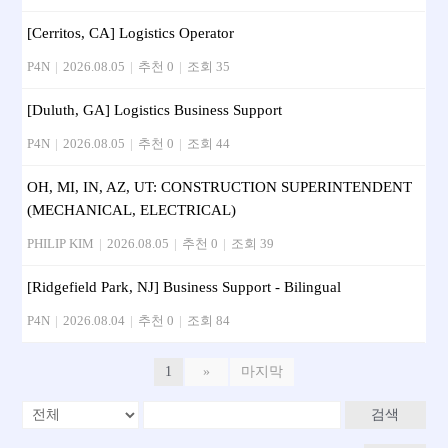
[Cerritos, CA] Logistics Operator
P4N
|
2026.08.05
|
추천 0
|
조회 35
[Duluth, GA] Logistics Business Support
P4N
|
2026.08.05
|
추천 0
|
조회 44
OH, MI, IN, AZ, UT: CONSTRUCTION SUPERINTENDENT
(MECHANICAL, ELECTRICAL)
PHILIP KIM
|
2026.08.05
|
추천 0
|
조회 39
[Ridgefield Park, NJ] Business Support - Bilingual
P4N
|
2026.08.04
|
추천 0
|
조회 84
1
»
마지막
검색