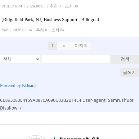
PHILIP KIM
|
2026.08.05
|
추천 0
|
조회 39
[Ridgefield Park, NJ] Business Support - Bilingual
P4N
|
2026.08.04
|
추천 0
|
조회 84
1
»
마지막
검색
글쓰기
Powered by KBoard
C6893083E4159A8870A090C83B2B14E4
User-agent: SemrushBot
Disallow: /
Skip
to
content