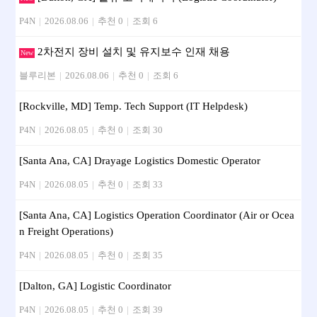
P4N
|
2026.08.06
|
추천 0
|
조회 6
2차전지 장비 설치 및 유지보수 인재 채용
New
블루리본
|
2026.08.06
|
추천 0
|
조회 6
[Rockville, MD] Temp. Tech Support (IT Helpdesk)
P4N
|
2026.08.05
|
추천 0
|
조회 30
[Santa Ana, CA] Drayage Logistics Domestic Operator
P4N
|
2026.08.05
|
추천 0
|
조회 33
[Santa Ana, CA] Logistics Operation Coordinator (Air or Ocea
n Freight Operations)
P4N
|
2026.08.05
|
추천 0
|
조회 35
[Dalton, GA] Logistic Coordinator
P4N
|
2026.08.05
|
추천 0
|
조회 39