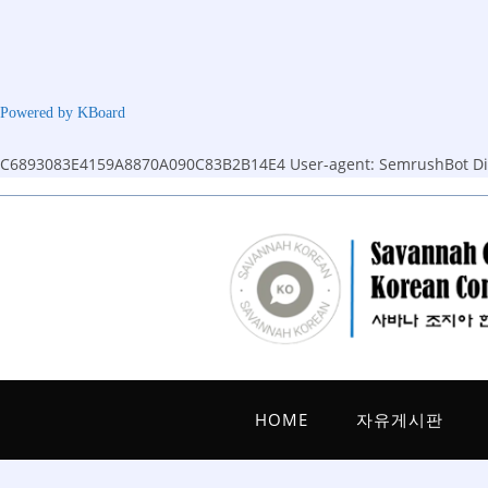
Powered by KBoard
C6893083E4159A8870A090C83B2B14E4
User-agent: SemrushBot Dis
Skip
to
content
HOME
자유게시판