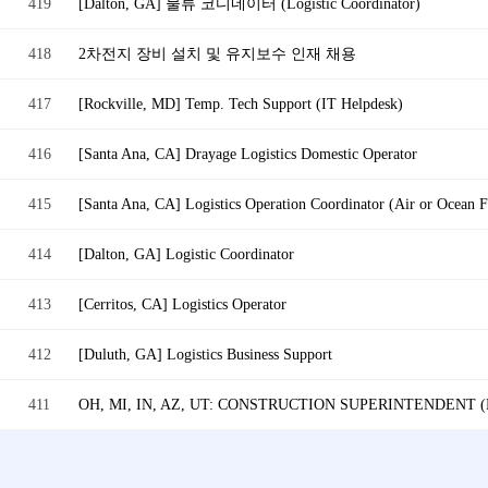
419
[Dalton, GA] 물류 코디네이터 (Logistic Coordinator)
418
2차전지 장비 설치 및 유지보수 인재 채용
417
[Rockville, MD] Temp. Tech Support (IT Helpdesk)
416
[Santa Ana, CA] Drayage Logistics Domestic Operator
415
[Santa Ana, CA] Logistics Operation Coordinator (Air or Ocean F
414
[Dalton, GA] Logistic Coordinator
413
[Cerritos, CA] Logistics Operator
412
[Duluth, GA] Logistics Business Support
411
OH, MI, IN, AZ, UT: CONSTRUCTION SUPERINTENDENT