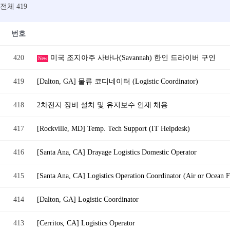
전체 419
번호
420
미국 조지아주 사바나(Savannah) 한인 드라이버 구인
New
419
[Dalton, GA] 물류 코디네이터 (Logistic Coordinator)
418
2차전지 장비 설치 및 유지보수 인재 채용
417
[Rockville, MD] Temp. Tech Support (IT Helpdesk)
416
[Santa Ana, CA] Drayage Logistics Domestic Operator
415
[Santa Ana, CA] Logistics Operation Coordinator (Air or Ocean F
414
[Dalton, GA] Logistic Coordinator
413
[Cerritos, CA] Logistics Operator