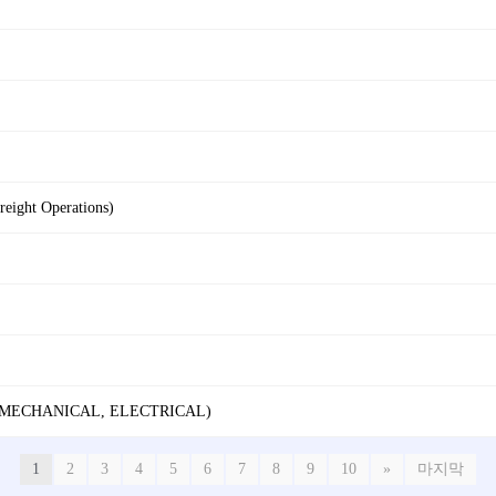
reight Operations)
 (MECHANICAL, ELECTRICAL)
1
2
3
4
5
6
7
8
9
10
»
마지막