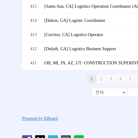
415
414
[Dalton, GA] Logistic Coordinator
413
[Cerritos, CA] Logistics Operator
412
[Duluth, GA] Logistics Business Support
411
1
2
3
4
5
Powered by KBoard