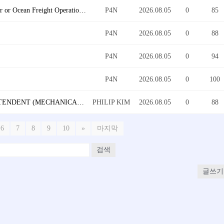
[Santa Ana, CA] Logistics Operation Coordinator (Air or Ocean Freight Operations)
P4N
2026.08.05
0
85
P4N
2026.08.05
0
88
P4N
2026.08.05
0
94
P4N
2026.08.05
0
100
OH, MI, IN, AZ, UT: CONSTRUCTION SUPERINTENDENT (MECHANICAL, ELECTRICAL)
PHILIP KIM
2026.08.05
0
88
6
7
8
9
10
»
마지막
검색
글쓰기