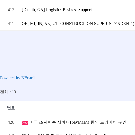
412
[Duluth, GA] Logistics Business Support
411
OH, MI, IN, AZ, UT: CONSTRUCTION SUPERINTENDENT
Powered by KBoard
전체 419
번호
420
미국 조지아주 사바나(Savannah) 한인 드라이버 구인
New