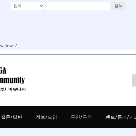
검색
allow: /
질문/답변
정보/모임
구인/구직
렌트/룸메/게