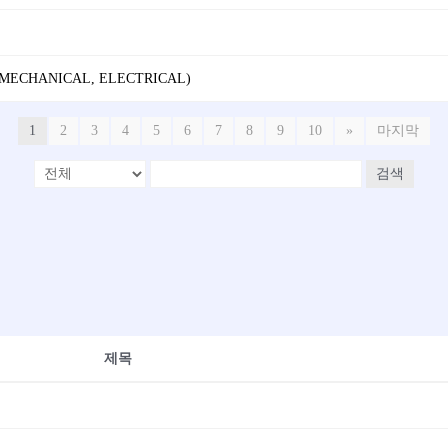
 (MECHANICAL, ELECTRICAL)
1
2
3
4
5
6
7
8
9
10
»
마지막
검색
제목