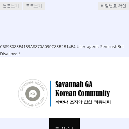
본문보기
목록보기
비밀번호 확인
C6893083E4159A8870A090C83B2B14E4
User-agent: SemrushBot
Disallow: /
Skip
to
content
MENU