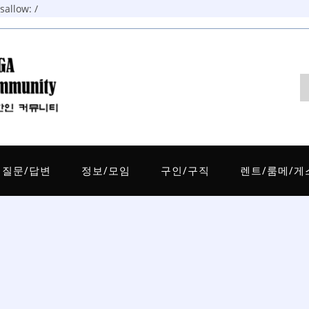
allow: /
질문/답변
정보/모임
구인/구직
렌트/룸메/게