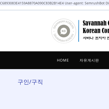
C6893083E4159A8870A090C83B2B14E4
User-agent: SemrushBot Dis
Skip
to
content
HOME
자유게시판
구인/구직