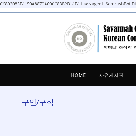
C6893083E4159A8870A090C83B2B14E4
User-agent: SemrushBot Dis
Skip
to
content
HOME
자유게시판
구인/구직