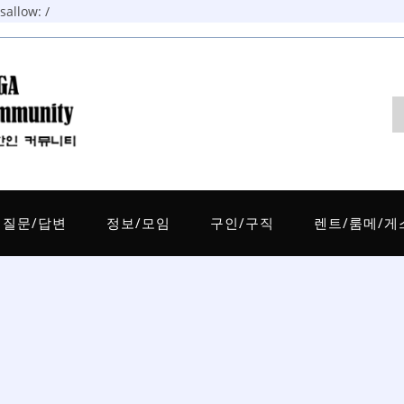
allow: /
질문/답변
정보/모임
구인/구직
렌트/룸메/게