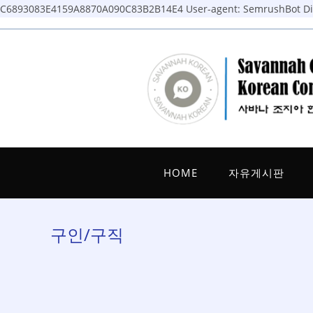
C6893083E4159A8870A090C83B2B14E4
User-agent: SemrushBot Dis
Skip
to
content
HOME
자유게시판
구인/구직