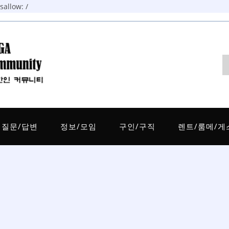
allow: /
질문/답변
정보/모임
구인/구직
렌트/룸메/게