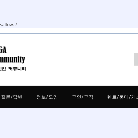
allow: /
질문/답변
정보/모임
구인/구직
렌트/룸메/게