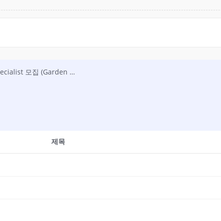
[채용] Cornerstone Wireless LLC Trucking Operations Support Specialist 모집 (Garden City, GA)
제목