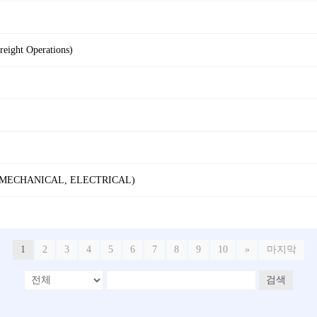
reight Operations)
 (MECHANICAL, ELECTRICAL)
1
2
3
4
5
6
7
8
9
10
»
마지막
검색