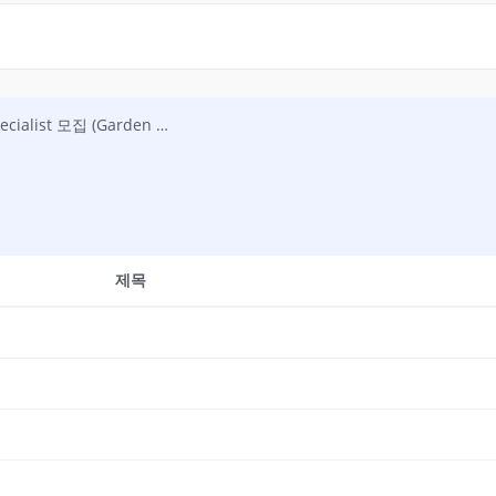
[채용] Cornerstone Wireless LLC Trucking Operations Support Specialist 모집 (Garden City, GA)
제목