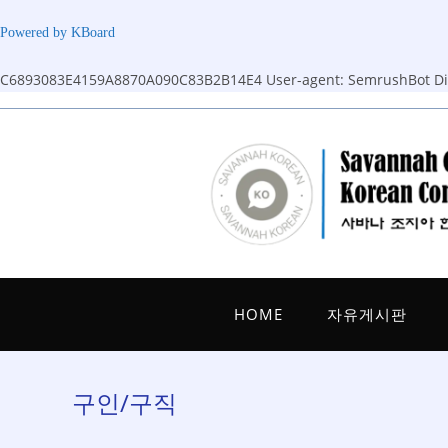
Powered by KBoard
C6893083E4159A8870A090C83B2B14E4
User-agent: SemrushBot Dis
Skip
to
content
HOME
자유게시판
구인/구직