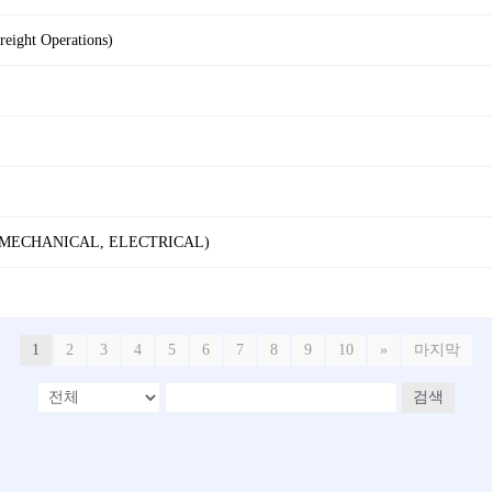
reight Operations)
 (MECHANICAL, ELECTRICAL)
1
2
3
4
5
6
7
8
9
10
»
마지막
검색