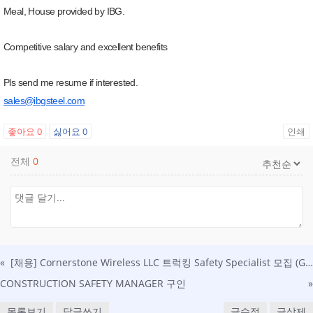
Meal, House provided by IBG.
Competitive salary and excellent benefits
Pls send me resume if interested.
sales@ibgsteel.com
좋아요
0
싫어요
0
인쇄
전체
0
«
[채용] Cornerstone Wireless LLC 트럭킹 Safety Specialist 모집 (Garden City, GA)
CONSTRUCTION SAFETY MANAGER 구인
»
목록보기
답글쓰기
글수정
글삭제