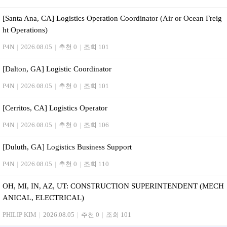
[Santa Ana, CA] Logistics Operation Coordinator (Air or Ocean Freig
ht Operations)
P4N
|
2026.08.05
|
추천 0
|
조회 101
[Dalton, GA] Logistic Coordinator
P4N
|
2026.08.05
|
추천 0
|
조회 101
[Cerritos, CA] Logistics Operator
P4N
|
2026.08.05
|
추천 0
|
조회 106
[Duluth, GA] Logistics Business Support
P4N
|
2026.08.05
|
추천 0
|
조회 110
OH, MI, IN, AZ, UT: CONSTRUCTION SUPERINTENDENT (MECH
ANICAL, ELECTRICAL)
PHILIP KIM
|
2026.08.05
|
추천 0
|
조회 101