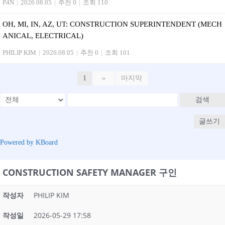
P4N
|
2026.08.05
|
추천 0
|
조회 110
OH, MI, IN, AZ, UT: CONSTRUCTION SUPERINTENDENT (MECH
ANICAL, ELECTRICAL)
PHILIP KIM
|
2026.08.05
|
추천 0
|
조회 101
1
»
마지막
검색
글쓰기
Powered by KBoard
CONSTRUCTION SAFETY MANAGER 구인
작성자
PHILIP KIM
작성일
2026-05-29 17:58