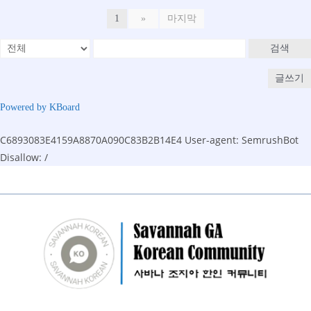
1
»
마지막
검색
글쓰기
Powered by KBoard
C6893083E4159A8870A090C83B2B14E4
User-agent: SemrushBot
Disallow: /
Skip
to
content