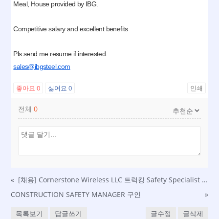
Meal, House provided by IBG.
Competitive salary and excellent benefits
Pls send me resume if interested.
sales@ibgsteel.com
좋아요
0
싫어요
0
인쇄
전체
0
«
[채용] Cornerstone Wireless LLC 트럭킹 Safety Specialist 모집 (Garden City, GA)
CONSTRUCTION SAFETY MANAGER 구인
»
목록보기
답글쓰기
글수정
글삭제