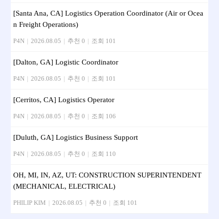
[Santa Ana, CA] Logistics Operation Coordinator (Air or Ocea
n Freight Operations)
P4N
|
2026.08.05
|
추천 0
|
조회 101
[Dalton, GA] Logistic Coordinator
P4N
|
2026.08.05
|
추천 0
|
조회 101
[Cerritos, CA] Logistics Operator
P4N
|
2026.08.05
|
추천 0
|
조회 106
[Duluth, GA] Logistics Business Support
P4N
|
2026.08.05
|
추천 0
|
조회 110
OH, MI, IN, AZ, UT: CONSTRUCTION SUPERINTENDENT
(MECHANICAL, ELECTRICAL)
PHILIP KIM
|
2026.08.05
|
추천 0
|
조회 101