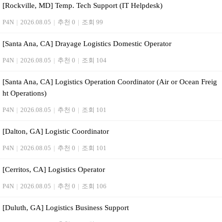
[Rockville, MD] Temp. Tech Support (IT Helpdesk)
P4N
|
2026.08.05
|
추천 0
|
조회 99
[Santa Ana, CA] Drayage Logistics Domestic Operator
P4N
|
2026.08.05
|
추천 0
|
조회 104
[Santa Ana, CA] Logistics Operation Coordinator (Air or Ocean Freig
ht Operations)
P4N
|
2026.08.05
|
추천 0
|
조회 101
[Dalton, GA] Logistic Coordinator
P4N
|
2026.08.05
|
추천 0
|
조회 101
[Cerritos, CA] Logistics Operator
P4N
|
2026.08.05
|
추천 0
|
조회 106
[Duluth, GA] Logistics Business Support