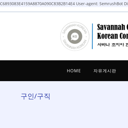
C6893083E4159A8870A090C83B2B14E4
User-agent: SemrushBot Dis
Skip
to
content
HOME
자유게시판
구인/구직