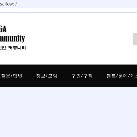
allow: /
질문/답변
정보/모임
구인/구직
렌트/룸메/게