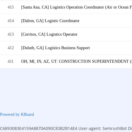
415
[Santa Ana, CA] Logistics Operation Coordinator (Air or Ocean F
414
[Dalton, GA] Logistic Coordinator
413
[Cerritos, CA] Logistics Operator
412
[Duluth, GA] Logistics Business Support
411
OH, MI, IN, AZ, UT: CONSTRUCTION SUPERINTENDENT
Powered by KBoard
C6893083E4159A8870A090C83B2B14E4
User-agent: SemrushBot Dis