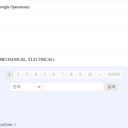
reight Operations)
 (MECHANICAL, ELECTRICAL)
1
2
3
4
5
6
7
8
9
10
»
마지막
검색
allow: /