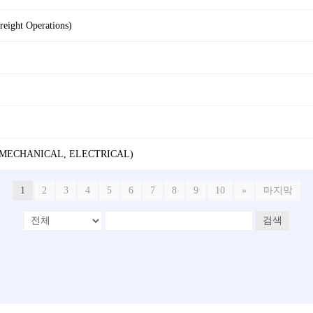
reight Operations)
 (MECHANICAL, ELECTRICAL)
1
2
3
4
5
6
7
8
9
10
»
마지막
검색