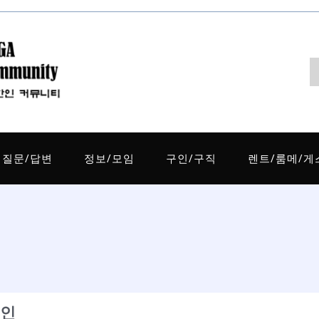
질문/답변
정보/모임
구인/구직
렌트/룸메/게
구인