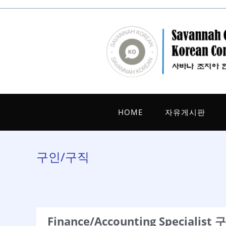
Skip
to
content
HOME
자유게시판
구인/구직
Finance/Accounting Specialist 