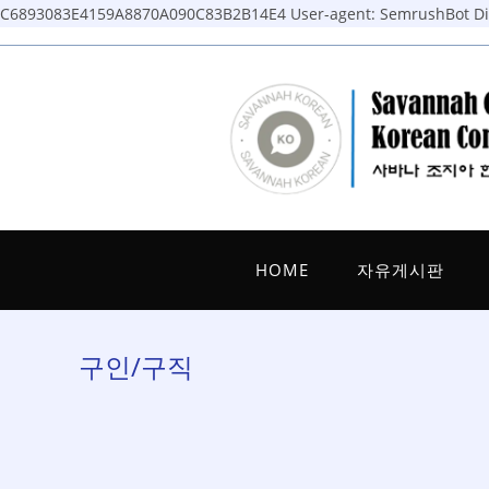
C6893083E4159A8870A090C83B2B14E4
User-agent: SemrushBot Dis
Skip
to
content
HOME
자유게시판
구인/구직