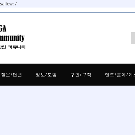
allow: /
질문/답변
정보/모임
구인/구직
렌트/룸메/게