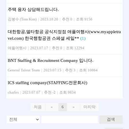
주택 융자 상담해드립니다.
김봉수 (Tom Kim)
|
2023.10.20
|
추천 0
|
조회 9156
대한항공,델타항공 공식지정점 애플여행사(www.myappletra
vel.com) 한국행항공권 스페셜 세일**
(1)
애플여행사
|
2023.07.17
|
추천 0
|
조회 12294
BNT Staffing & Recruitment Company 입니다.
General Talent Team
|
2023.07.15
|
추천 3
|
조회 10864
ICS staffing company(STAFFING전문회사)
charles
|
2023.07.07
|
추천 -2
|
조회 9834
처음
«
6
»
마지막
검색