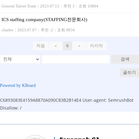
General Talent Team
|
2023.07.15
|
추천 3
|
조회 10864
ICS staffing company(STAFFING전문회사)
charles
|
2023.07.07
|
추천 -2
|
조회 9834
처음
«
6
»
마지막
검색
글쓰기
Powered by KBoard
C6893083E4159A8870A090C83B2B14E4
User-agent: SemrushBot
Disallow: /
Skip
to
content