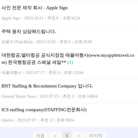
사인 전문 제작 회사 - Apple Sign
Apple Sign
|
2023.10.21
|
추천 0
|
조회 9224
주택 융자 상담해드립니다.
김봉수 (Tom Kim)
|
2023.10.20
|
추천 0
|
조회 9156
대한항공,델타항공 공식지정점 애플여행사(www.myappletravel.co
m) 한국행항공권 스페셜 세일**
(1)
애플여행사
|
2023.07.17
|
추천 0
|
조회 12294
BNT Staffing & Recruitment Company 입니다.
General Talent Team
|
2023.07.15
|
추천 3
|
조회 10864
ICS staffing company(STAFFING전문회사)
charles
|
2023.07.07
|
추천 -2
|
조회 9834
처음
«
6
»
마지막