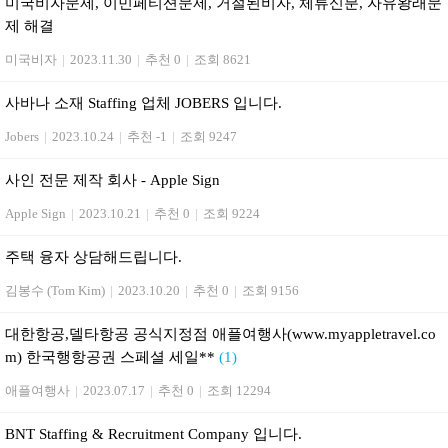
미국비자문제, 이민페티션문제, 거절된비자, 체류신분, 자유왕래문
제 해결
미국비자
|
2023.11.30
|
추천 0
|
조회 8621
사바나 소재 Staffing 업체 JOBERS 입니다.
Jobers
|
2023.10.24
|
추천 -1
|
조회 9247
사인 전문 제작 회사 - Apple Sign
Apple Sign
|
2023.10.21
|
추천 0
|
조회 9224
주택 융자 상담해드립니다.
김봉수 (Tom Kim)
|
2023.10.20
|
추천 0
|
조회 9156
대한항공,델타항공 공식지정점 애플여행사(www.myappletravel.co
m) 한국행항공권 스페셜 세일**
(1)
애플여행사
|
2023.07.17
|
추천 0
|
조회 12294
BNT Staffing & Recruitment Company 입니다.