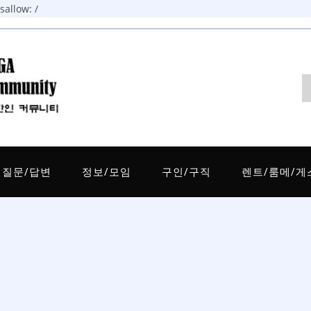
allow: /
질문/답변
정보/모임
구인/구직
렌트/룸메/게