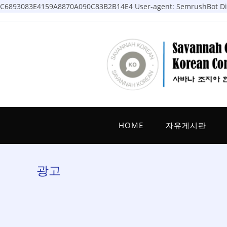
C6893083E4159A8870A090C83B2B14E4
User-agent: SemrushBot Dis
Skip
to
content
HOME
자유게시판
광고