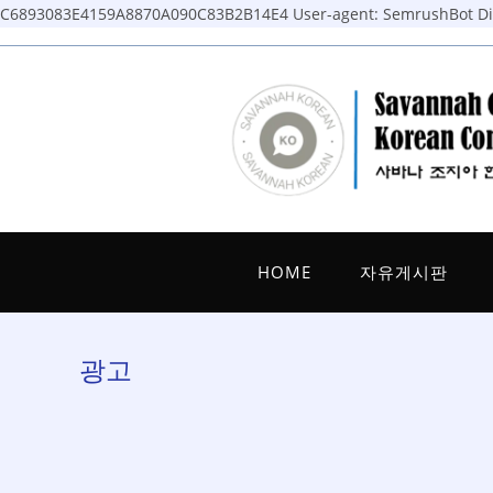
C6893083E4159A8870A090C83B2B14E4
User-agent: SemrushBot Dis
Skip
to
content
HOME
자유게시판
광고