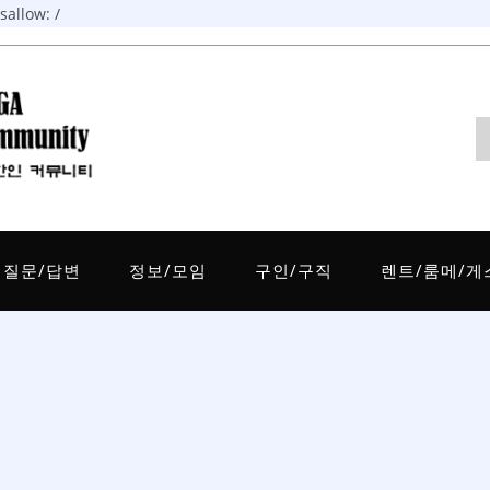
allow: /
질문/답변
정보/모임
구인/구직
렌트/룸메/게